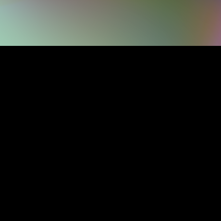
OUR PRODUCT
Unity Lisanslarında Teklifinizi
Hemen Alın!