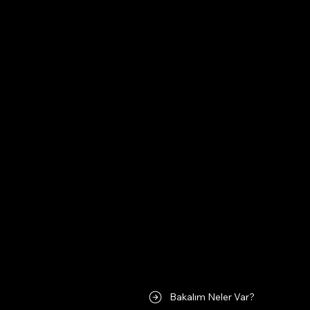
Codeo
Sadece Lisans Sağlayıcınız Değil,
Çözüm Ortağınız.
Bakalım Neler Var?