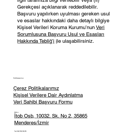
Gerekçesi açıklanarak reddedilebilir.
Başvuru yapılırken uyulması gereken usul
ve esaslar hakkındaki daha detaylı bilgiye
Kişisel Verileri Koruma Kurumu’nun
Veri
Sorumlusuna Başvuru Usul ve Esasları
Hakkında Tebliğ’i
i
le ulaşabilirsiniz.
Politikalarımız
Çerez Politikalarımız
Kişisel Verilere Dair Aydınlatma
Veri Sahibi Başvuru Formu
Adres
İtob Osb, 10032. Sk. No 2, 35865
Menderes/İzmir
Tel: 542 150 39 35