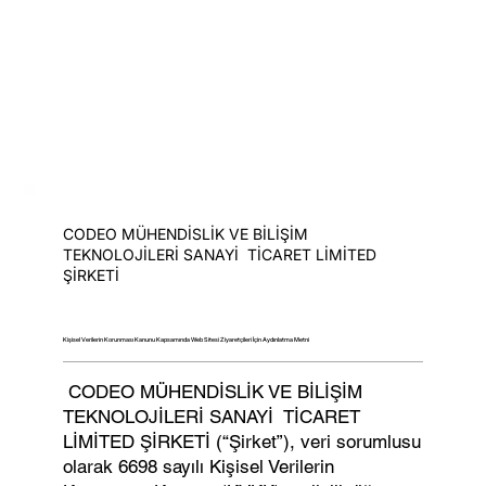
CODEO MÜHENDİSLİK VE BİLİŞİM
TEKNOLOJİLERİ SANAYİ TİCARET LİMİTED
ŞİRKETİ
Kişisel Verilerin Korunması Kanunu Kapsamında Web Sitesi Ziyaretçileri İçin Aydınlatma Metni
CODEO MÜHENDİSLİK VE BİLİŞİM
TEKNOLOJİLERİ SANAYİ TİCARET
LİMİTED ŞİRKETİ (“Şirket”), veri sorumlusu
olarak 6698 sayılı Kişisel Verilerin